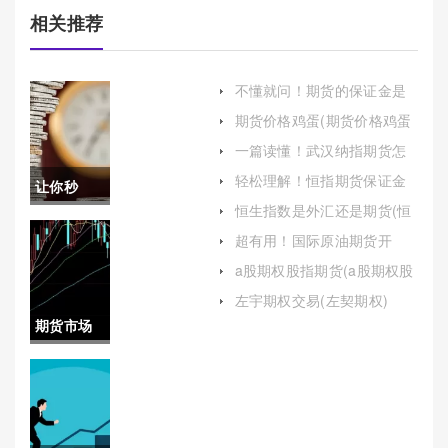
相关推荐
不懂就问！期货的保证金是
多少(期货的保证金怎么算)
期货价格鸡蛋(期货价格鸡蛋
价格走势)
一篇读懂！武汉纳指期货怎
么开户（提高自己的交易技
轻松理解！恒指期货保证金
让你秒
能和风险管理能力）
多少（提高交易效率和风险
恒生指数是外汇还是期货(恒
管理至关重要）
懂！期货
生指数是不是期货)
超有用！国际原油期货开
户：入门指南与关键考量
盈亏(理
a股期权股指期货(a股期权股
指期货区别)
解、管理
左宇期权交易(左契期权)
期货市场
与心理调
工业品板
适)
块代码(期
货市场工