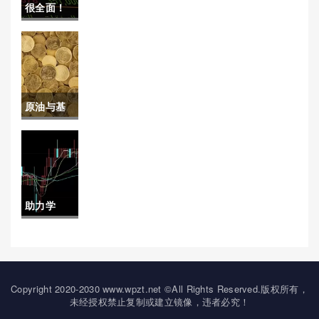
单(纳指直播间24小时)
很全面！
资者必读
恒指操盘
指南
手石家庄
(恒指操盘
原油与基
手的自述)
础油(原油
与基础油
的关系)
助力学
习！德指
期货开户
（帮助投
Copyright 2020-2030 www.wpzt.net ©All Rights Reserved.版权所有，
未经授权禁止复制或建立镜像，违者必究！
资者顺利