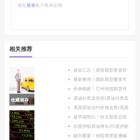
请先
登录
账户再评论哦
相关推荐
超全汇总！道指期货看盘软
件(全面解析与应用指南)
最新整理！国际期货哪里可
以开户（帮助投资者顺利进
快来瞧瞧！兰州恒指期货开
入国际期货市场）
户（为投资者提供了参与香
原油分类及优劣(原油分类及
收藏留存
港恒生指数期货交易的机
优劣分析)
会）
美国原油合约价格走势(美国
好！恒指
原油合约价格走势图)
趁早搞明白！创元期货总部
是哪里的(创元期货排名)
期货保证
印度伊朗原油增长(印度伊朗
原油增长原因)
金率：投
颇为重要！纳指期货直播喊