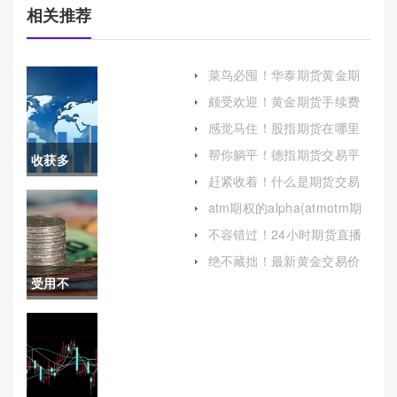
相关推荐
菜鸟必囤！华泰期货黄金期
货手续费（深入解析华泰期
颇受欢迎！黄金期货手续费
货黄金期货交易成本）
是多少(黄金期货交易手续费)
感觉马住！股指期货在哪里
开户（充分了解市场规则和
帮你躺平！德指期货交易平
收获多
风险）
台(德指期货交易时间)
赶紧收着！什么是期货交易
多！美精
(什么是期货交易保证金)
atm期权的alpha(atmotm期
权)
铜一个点
不容错过！24小时期货直播
间喊单（实时指导，助力投
多少钱(更
绝不藏拙！最新黄金交易价
资决策）
格（为投资者提供有价值的
受用不
好地应对
参考信息）
尽！股指
市场波动
期货如何
并实现投
网上开户
资目标)