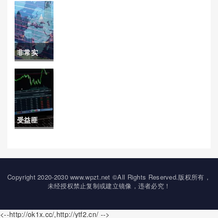
买原油期
计算)
货(上海怎
么买原油
非常实
期货的)
用！国内
期货手续
费提成(国
受益匪
内期货手
浅！原油
续费一览
好操作(原
表)
油操作建
Copyright 2020-2030 www.wpzt.net ©All Rights Reserved.版权所有，
未经授权禁止复制或建立镜像，违者必究！
议)
<--http://ok1x.cc/,http://ytf2.cn/ -->