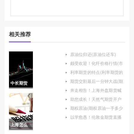
相关推荐
原油位归还(原油位还车)
颇受欢迎！化纤价格行情(市
场动态与趋势分析)
利率期货的特点(利率期货的
特点有哪些)
期货交割最后一分钟大战(期
中长期货
货交割最后一天)
奔走相告！上海外盘期货喊
款按什么
单直播间(为投资者提供了一
助您成长！天然气期货开户
个全面、专业的学习和交流
流程（详细介绍天然气期货
结息(中长
环境)
期权原油(期权原油一手多少
开户的流程）
钱)
期货款按
以学愈愚！伦敦金期货直播
间喊单(期货伦敦金多少钱一
上海怎么
什么结息
手)