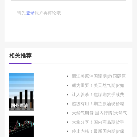
请先
登录
账户再评论哦
相关推荐
丽江美原油国际期货(国际原
油期货走势图)
颇为重要！美天然气期货如
何开户（为投资者提供了对
让人羡慕！焦煤期货手续费
冲风险和投机获利的机会）
（结合自身的投资策略和风
超级有用！期货原油现价喊
国外原油
险承受能力做出合理的决
单(市场洞察与风险评估)
策）
天然气期货 国内行情(天然气
进口(国外
期货国内行情走势)
大拿分享！国内商品期货手
续费(国内商品期货手续费一
原油进口
停止内耗！最新国内期货保
览表)
证金（帮助投资者更好地理