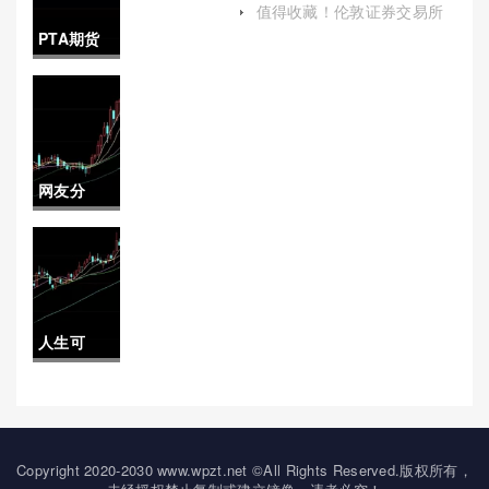
一般卖给
值得收藏！伦敦证券交易所
解和应用保证金制度）
(全球金融的心脏)
PTA期货
谁)
2021年行
情(pta期
货行情分
网友分
析)
享！环烷
基原油
API(环烷
人生可
基原油特
控！期货
点)
居间能不
能喊单(期
Copyright 2020-2030 www.wpzt.net ©All Rights Reserved.版权所有，