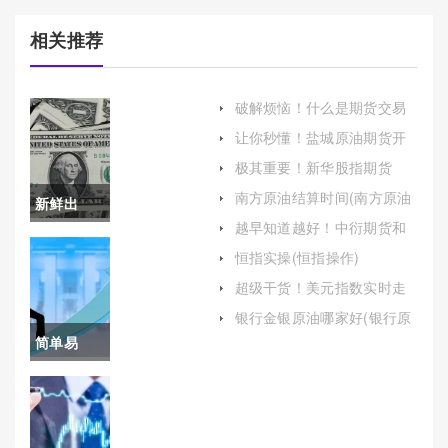
相关推荐
破解烦恼！什么是期货交易
(投资者在进行交易时应充分
让你秒懂！盐城原油期货开
了解市场规则和风险)
户保证金（为投资者提供全
极其重要！新华股指期货
面的指导）
（投资市场的风向标）
南方原油结算时间(南方原油
新鲜出
结算时间表)
越早知道越好！中衍期货和
炉！上海
长安期货哪个好(中衍期货和
恒指实操(恒指操作)
长安期货哪个好一点)
国际期货
超级干货！美元指数实时走
势图(洞察全球外汇市场的动
保证金
银行金银原油哪家好(银行原
态)
油)
简单易
（金融市
懂！河南
场稳定与
纳指期货
风险管理