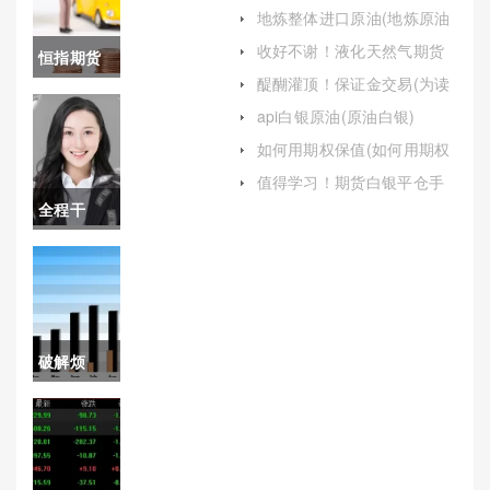
么回事(帮助投资者控制风险)
地炼整体进口原油(地炼原油
进口配额)
收好不谢！液化天然气期货
恒指期货
手续费（帮助投资者更好地
醍醐灌顶！保证金交易(为读
应对市场波动）
入金要用
者提供一个全面而深入的理
api白银原油(原油白银)
解)
网银吗(买
如何用期权保值(如何用期权
保值操作)
恒指期货
值得学习！期货白银平仓手
续费（帮助投资者更好地理
全程干
怎样开户)
解和应对这一成本）
货！买股
指期货至
哪开户(买
破解烦
期货去哪
恼！新华
里买)
期货直播
间在线喊