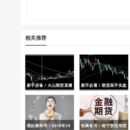
相关推荐
新手必备！火山期货直播
新手必看！期货高手实盘
间喊单(探索实时交易建
喊单视频(理性分析、审
议的有效性与风险)
慎决策)
堪比教科书！2018年10
收藏备用！南宁股指期货