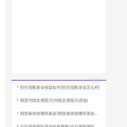
更多>
恒生指数基金收益如何(恒生指数基金怎么样)
期货均线支撑阻力(均线支撑阻力进场)
期货板块指哪些基金(期货板块指哪些基金行业)
今日最新国际原油价格童颜(今日最新国际原油价格查询)