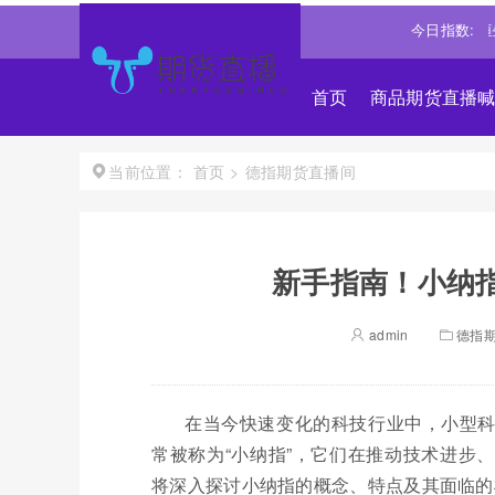
20.1347
-0.13%↓
沪深300
4651.3098
-0.15%↓
今日指数:
恒生指数
2
首页
商品期货直播
首页
>
德指期货直播间
当前位置：
新手指南！小纳指
admin
德指
在当今快速变化的科技行业中，小型
常被称为“小纳指”，它们在推动技术进步
将深入探讨小纳指的概念、特点及其面临的