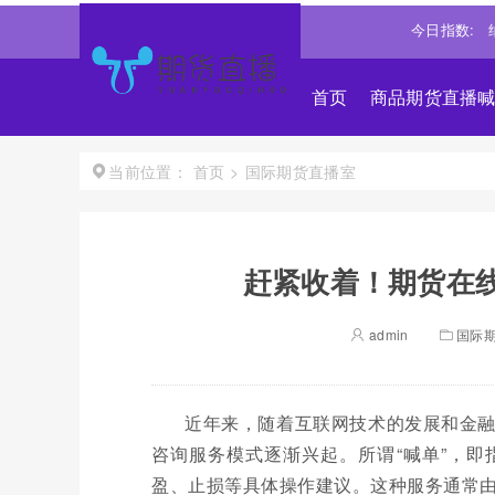
25668.031
0.540%↑
道琼斯
54036.9297
0.28%↑
今日指数:
纳斯达克
首页
商品期货直播
首页
>
国际期货直播室
当前位置：
赶紧收着！期货在线
admin
国际
近年来，随着互联网技术的发展和金
咨询服务模式逐渐兴起。所谓“喊单”，
盈、止损等具体操作建议。这种服务通常