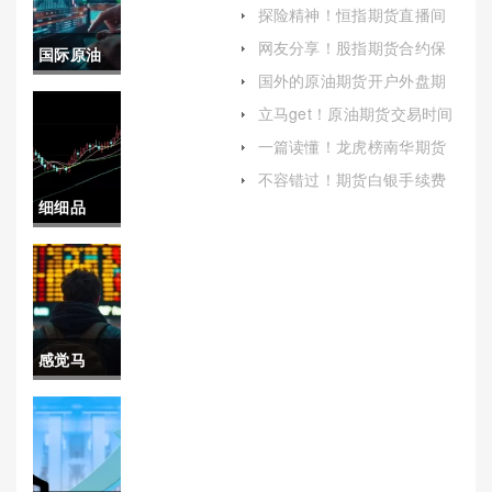
单好准(期货财经直播间老师
探险精神！恒指期货直播间
喊单)
（为投资者提供了实时行情
网友分享！股指期货合约保
国际原油
分析）
证金（确保市场的稳定和合
国外的原油期货开户外盘期
约的履行）
每月价格
货开户平台(国际原油期货开
立马get！原油期货交易时间
户平台)
(帮助读者更好地理解原油期
表(国际原
一篇读懂！龙虎榜南华期货
货交易的运作机制)
(龙虎榜期货)
油每月价
不容错过！期货白银手续费
（期货交易中关键成本解
细细品
格表图)
析）
读！场外
交易市场
(定义、结
感觉马
构、功能
住！萧山
与影响)
黄金期货
开户条件