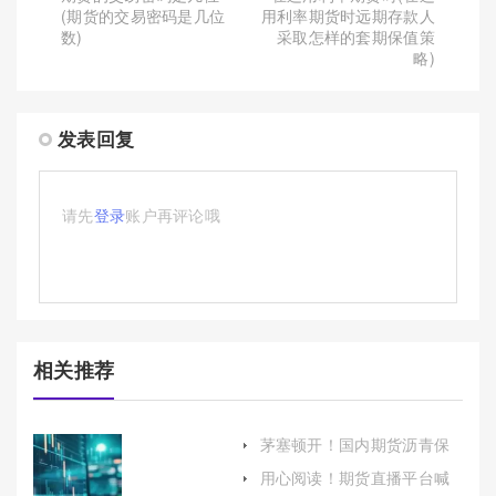
(期货的交易密码是几位
用利率期货时远期存款人
数)
采取怎样的套期保值策
略)
发表回复
请先
登录
账户再评论哦
相关推荐
茅塞顿开！国内期货沥青保
证金（及时调整自己的交易
用心阅读！期货直播平台喊
行为以适应市场的变化）