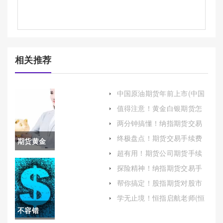
相关推荐
中国原油期货年前上市(中国
原油期货)
值得注意！黄金白银期货怎
样开户（帮助投资者顺利开
两分钟搞懂！纳指期货交易
启贵金属期货投资之旅）
手续费(纳指期货和纳指)
终极盘点！期货交易手续费
期货黄金
(期货交易手续费标准最新)
超有用！期货公司期货手续
美原油操
费(期货公司期货手续费怎么
探险精神！纳指期货交易手
算)
续费(提供一些节省手续费的
作(美黄金
帮你搞定！股指期货对股市
策略)
的影响(股指期货如何做空股
原油期货
学无止境！恒指启航老师(恒
市)
指喊单启航老师)
不容错
技术分析)