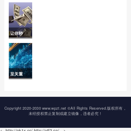
过！伦敦
国际黄金
期货（全
让你秒
球金融市
懂！期货
场的黄金
白银手续
标准）
费8块(国
至关重
泰君安期
要！国际
货白银手
期货喊单
续费)
平台(国际
Copyright 2020-2030 www.wpzt.net ©All Rights Reserved.版权所有，
未经授权禁止复制或建立镜像，违者必究！
期货平台
一览表)
<--http://ok1x.cc/,http://ytf2.cn/ -->