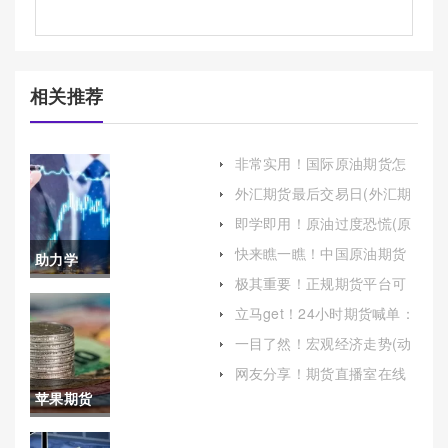
相关推荐
非常实用！国际原油期货怎
么开户(国内原油期货怎么开
外汇期货最后交易日(外汇期
户)
货最后交易日是哪一天)
即学即用！原油过度恐慌(原
油过度恐慌怎么办)
快来瞧一瞧！中国原油期货
助力学
怎么开户(原油期货公司怎么
极其重要！正规期货平台可
开户)
习！如东
以喊单吗（为投资者提供有
立马get！24小时期货喊单：
益的参考）
全天候投资指导与市场机遇
原油期货
一目了然！宏观经济走势(动
力转换与质量提升)
开户手续
网友分享！期货直播室在线
喊单：金融衍生品市场的实
苹果期货
费(如东天
时导航与风险解析
晚上没有