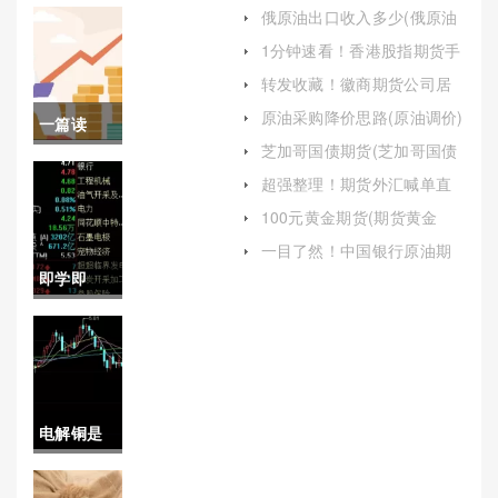
俄原油出口收入多少(俄原油
出口收入多少钱)
1分钟速看！香港股指期货手
续费（帮助投资者更好地理
转发收藏！徽商期货公司居
解和应对这一成本）
间人喊单(期货交易成为投资
原油采购降价思路(原油调价)
一篇读
者广泛参与的一种金融活动)
芝加哥国债期货(芝加哥国债
懂！原油
期货合约报价方式)
超强整理！期货外汇喊单直
播间（为投资者提供了一种
期货开户
100元黄金期货(期货黄金
获取专业分析和实时喊单服
100g)
务的平台）
平台（帮
一目了然！中国银行原油期
货开户(国外原油期货开户平
即学即
助投资者
台)
用！蜘蛛
做出明智
财经外盘
的选择）
期货喊单
电解铜是
(外盘期货
什么如何
主力合约)