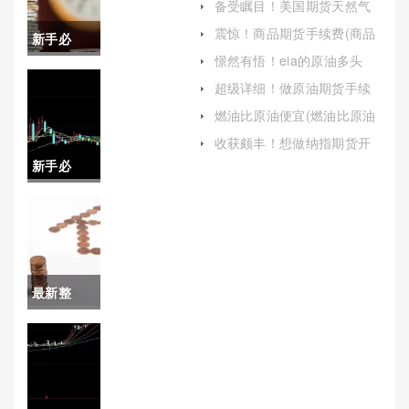
备受瞩目！美国期货天然气
手续费（帮助投资者更好地
震惊！商品期货手续费(商品
新手必
理解和应对这一重要成本因
期货手续费标准)
素）
憬然有悟！eia的原油多头
备！最新
(eia原油)
超级详细！做原油期货手续
费多少(原油期货怎么挣钱)
股指期货
燃油比原油便宜(燃油比原油
便宜多少)
手续费
收获颇丰！想做纳指期货开
户平台(纳指期货指数实时行
新手必
（帮助投
情哪里看)
看！恒指
资者更好
期货直播
地规划交
在线喊
易策略）
最新整
单：实时
理！期货
指导，精
手续费多
准交易
少(一手玻