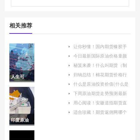
相关推荐
让你秒懂！国内期货橡胶手
续费（为投资者提供清晰、
今日最新国际原油价格童颜
准确的指导）
(今日最新国际原油价格查询)
秘笈来袭！什么叫期货（制
定合理的投资策略和风险控
归纳总结！棉花期货价格行
人生可
制方案）
情(帮助投资者更好地理解这
什么是原油投资价值(什么是
一市场)
控！国际
原油投资价值的概念)
下周原油期货走势预测最新
(下周一原油预测)
期货实盘
用心阅读！安徽道指期货直
播喊单：实时市场分析与交
喊单(提升
适合珍藏！期货返佣网哪个
易指导
好(降低交易成本、提高投资
印度原油
交易成功
收益)
日需求量
率的利器)