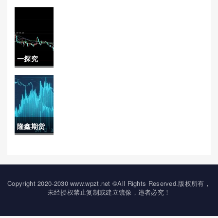
最基本的
功能是(股
指期货最
一探究
基本的功
竟！白银
能是())
保证金永
安期货
隆鑫期货
（期货交
(隆鑫控股
易中关键
股票)
要素解
Copyright 2020-2030 www.wpzt.net ©All Rights Reserved.版权所有，
析）
未经授权禁止复制或建立镜像，违者必究！