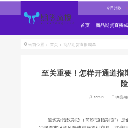
道琼斯
53947.8984
0.12%↑
纳斯达克
26570.8684
今日指数:
0.84%↑
首页
商品期货直播
首页
>
商品期货直播喊单
当前位置：
至关重要！怎样开通道指
险
admin
商品期
道琼斯指数期货（简称“道指期货”）
冲股票市场的风险或进行投机交易。将详