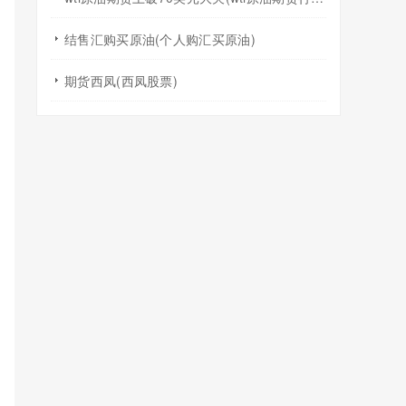
结售汇购买原油(个人购汇买原油)
期货西凤(西凤股票)