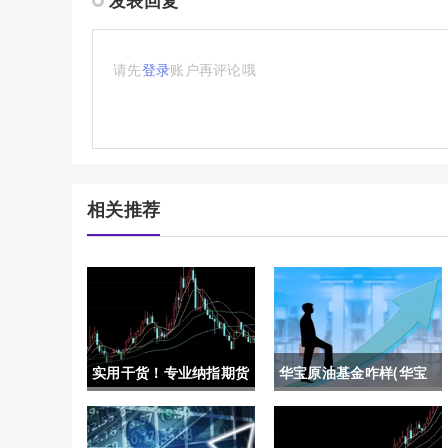
发表回复
请先
登录
账户再评论哦
相关推荐
实用干货！专业纳指期货
华宝原油基金咋样(华宝
怎么开户（帮助投资者顺
原油基金咋样啊)