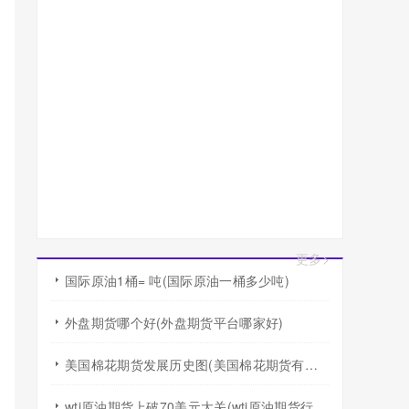
更多>
国际原油1桶= 吨(国际原油一桶多少吨)
外盘期货哪个好(外盘期货平台哪家好)
美国棉花期货发展历史图(美国棉花期货有涨跌幅度限制吗)
wti原油期货上破70美元大关(wti原油期货行情)