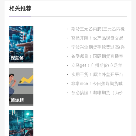
相关推荐
期货三元乙丙胶(三元乙丙橡
胶期货)
豁然开朗！农产品现货交易
(电子农产品现货交易)
宁波兴业期货手续费过高(兴
业期货手续费很贵)
备受瞩目！国际期货直播室
深度解
面粉喊单(实时指导与市场分
立马get！广州期货(立足羊
析)
析！国际
城，面向世界)
实用干货！原油外盘开平台
(全面解析与指南)
期货之星
非常nice！今日焦煤期货喊
单直播行情(焦煤市场动态与
喊单直播
务必搞懂！咖啡期货（为价
投资策略)
格波动提供了规避风险的工
简短精
室(为投资
具）
辟！棉花
者提供全
2205期货
面和准确
(市场分析