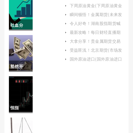
期货开户费用优惠多少)
下周原油黄金(下周原油黄金
操作建议)
瞬间顿悟！金属期货(未来发
展趋势)
令人好奇！湖南股指期货喊
吐血分
单(揭秘与风险防范)
最新攻略！每日财经直播期
享！股指
货喊单(现象、风险与应对策
大拿分享！贵金属期货交易
略)
手续费（为投资者提供全面
期货在哪
受益匪浅！北京期货(市场发
的指导）
展与行业自律的典范)
开户好(股
国外原油进口(国外原油进口
一般卖给谁)
豁然开
指期货交
朗！原油
易在哪里
工业指数
开户)
(原油工业
恒指
指数实时
2018(恒指
查询)
2023年休