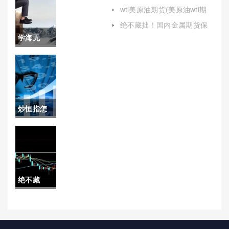
度解析与未来展望)
情(沪废铝
wtl美原油期货(美原油wti期
货)
期货实时
绝不藏拙！国内金属期货保
证金（更加理性地参与金属
学海无
行情走势)
期货交易）
涯！甲醇
期货喊单
直播间(专
炒恒指怎
业指导，
么盈利(炒
助力投资
恒指盈利
决策)
的人多
绝不藏
吗?)
拙！渤海
期货白银