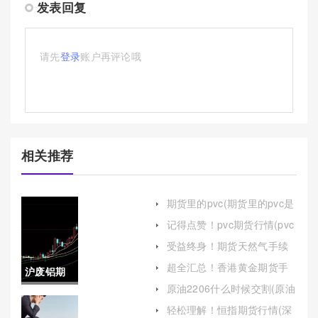
发表回复
请先
登录
账户再评论哦
相关推荐
期货里的pvc(期货里的pvc是
什么)
记得点赞！pvc期货行情(pvc
期货行情分析报告)
受益终身！期货天然气手续
费怎么算（提高交易的盈利
超全汇总！香港黄金期货手
沪废铝期
能力）
续费(做期货黄金手续费怎么
原油2206什么时候交割(原油
算)
货实时行
2206什么时候交割完成)
轻松理解！恒指期货行情(深