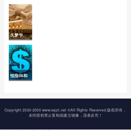
目！买黄
投资策略
金期货手
和风险管
续费(黄金
理措施）
久梦乍
期货交易
回！黄金
手续费)
期货开户
(帮助投资
恒指06和
者顺利开
hk50区别
启黄金投
(hk50和恒
资之旅)
指有什么
Copyright 2020-2030 www.wpzt.net ©All Rights Reserved.版权所有，
未经授权禁止复制或建立镜像，违者必究！
区别)