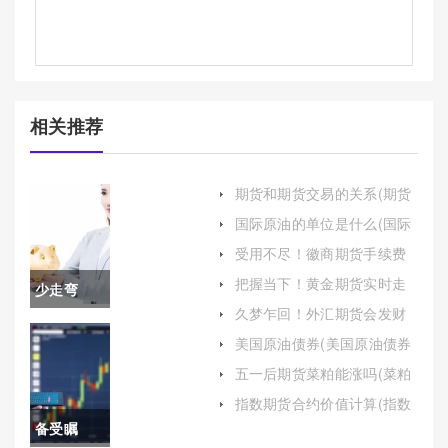
相关推荐
期货和期货交易的关系(期货
和期货交易的关系是什么)
国际原油的单位是什么(国际
原油的单位是什么关系)
受用不尽！徽商期货手续费
(徽商期货手续费退还有猫腻
把握当下！黄金期货实时走
少走弯
吗)
势(市场动态与投资策略)
久梦乍回！外汇期货会发财
路！原油
吗吗(外汇期货的作用有哪些)
美国原油债券(美国原油债券
最新消息)
期货开户
五一后期货菜粕能涨吗(菜粕
期货大涨)
门槛（制
指数期货合约价值计算(指数
期货合约价值计算公式)
备受瞩
定合理的