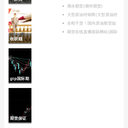
怎么样)
潮水期货(潮州期货)
竟！富远
大型原油经销商(大型原油经
销商有哪些)
期货行情
全程干货！国内原油期货如
何开户(期货开户如何购买原
下载（提
期货在线直播国际网站(国际
油)
期货直播间)
收获颇
供了丰富
丰！外盘
的实时行
期货eia喊
情和技术
单(外盘期
分析工
gtp国际期
货交易系
具）
货(国际股
统)
市期货指
数)
期货保证