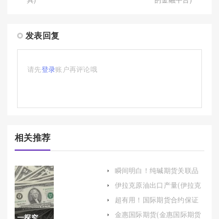
发表回复
请先
登录
账户再评论哦
相关推荐
瞬间明白！纯碱期货关联品
种(探索纯碱期货与相关产业
伊拉克原油出口产量(伊拉克
链关系)
原油出口产量多少)
超有用！国际期货合约保证
金多少(期货合约保证金双方
金惠国际期货(金惠国际期货
一探究
都要交吗)