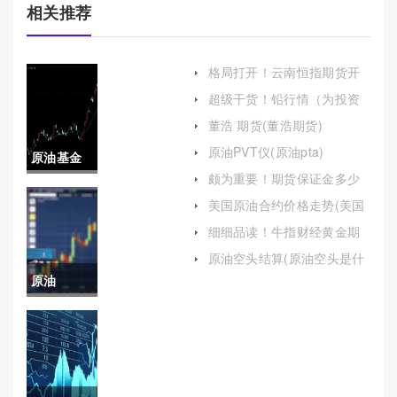
相关推荐
格局打开！云南恒指期货开
户(恒指期货开户条件)
超级干货！铅行情（为投资
者和相关企业提供参考）
董浩 期货(董浩期货)
原油PVT仪(原油pta)
原油基金
颇为重要！期货保证金多少
什么(原油
(期货保证金多少倍杠杆)
美国原油合约价格走势(美国
原油合约价格走势图)
基金什么
细细品读！牛指财经黄金期
货直播喊单(专业指导与实时
时候暂停
原油空头结算(原油空头是什
互动的完美结合)
么意思)
原油
购入的)
20210418(原
油2021年
价格)