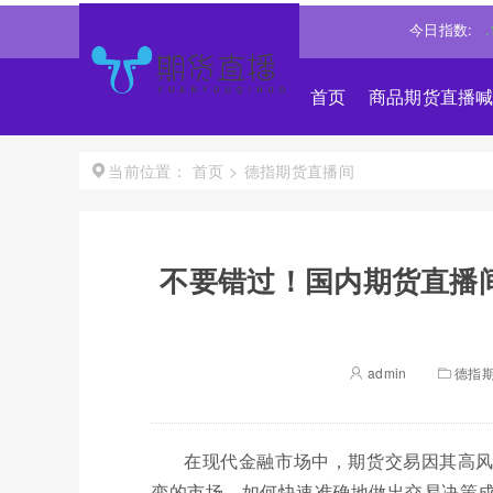
道琼斯
54001.9805
-0.64%↓
纳斯达克
26327.4259
-0.14%↓
今日指数:
首页
商品期货直播
首页
>
德指期货直播间
当前位置：
不要错过！国内期货直播
admin
德指
在现代金融市场中，期货交易因其高
变的市场，如何快速准确地做出交易决策