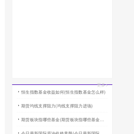
更多>
恒生指数基金收益如何(恒生指数基金怎么样)
期货均线支撑阻力(均线支撑阻力进场)
期货板块指哪些基金(期货板块指哪些基金行业)
今日最新国际原油价格童颜(今日最新国际原油价格查询)