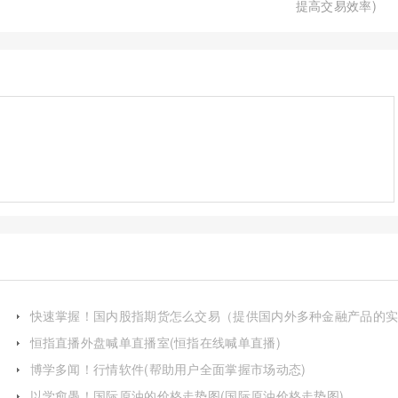
提高交易效率)
快速掌握！国内股指期货怎么交易（提供国内外多种金融产品的
时行情和交易服务）
恒指直播外盘喊单直播室(恒指在线喊单直播)
博学多闻！行情软件(帮助用户全面掌握市场动态)
以学愈愚！国际原油的价格走势图(国际原油价格走势图)