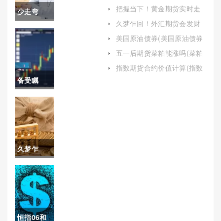
(徽商期货手续费退还有猫腻
把握当下！黄金期货实时走
少走弯
吗)
势(市场动态与投资策略)
久梦乍回！外汇期货会发财
路！原油
吗吗(外汇期货的作用有哪些)
美国原油债券(美国原油债券
最新消息)
期货开户
五一后期货菜粕能涨吗(菜粕
期货大涨)
门槛（制
指数期货合约价值计算(指数
期货合约价值计算公式)
备受瞩
定合理的
目！买黄
投资策略
金期货手
和风险管
续费(黄金
理措施）
久梦乍
期货交易
回！黄金
手续费)
期货开户
(帮助投资
恒指06和