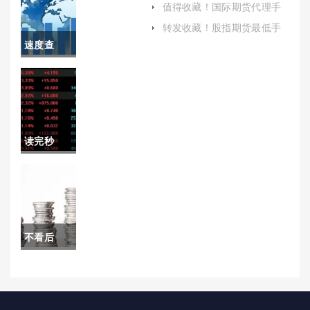
原油期货
值得收藏！国际期货代理手
低)
续费(国际期货代理靠谱吗)
开户保证
转发收藏！股指期货最低手
续费(深入解析与优化策略)
速度查
金（为您
阅！期货
提供指导
恒生指数
和建议）
网(期货市
读完秒
场恒生指
懂！股指
数)
期货开户
开户网(介
不看后
绍股指期
悔！国际
货开户的
期货开户
条件、流