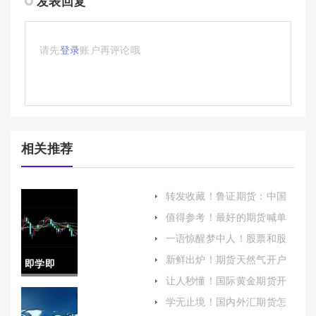
发表回复
请先
登录
账户再评论哦
相关推荐
转发收藏！鲁证期货：中国
期货市场的中坚力量
值得参考！最好的期货喊单
直播间(最好的期货交易所)
一语惊醒梦中人！股票和股
指期货手续费(股指期货手续
新鲜出炉！期货天然气开户
即学即
费还会降吗)
流程（掌握正确的交易知识
让人秒懂！国际黄金期货开
和技巧）
用！南宁
户（帮助初学者顺利开启黄
学无止境！国内外汇期货怎
金期货交易之旅）
么开户(期货开户哪家手续费