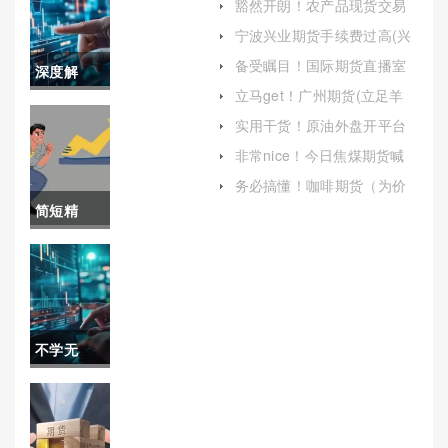
豁然开朗！农产品现货交易
(电子农产品现货交易)
宁波兴业期货手续费过高(兴
业期货手续费很贵)
备受瞩目！国际期货直播室
深度解
面粉喊单(实时指导与市场分
立马get！广州期货(立足羊
析)
析！国际
城，面向世界)
实用干货！原油外盘开平台
(全面解析与指南)
期货之星
非常nice！今日焦煤期货喊
单直播行情(焦煤市场动态与
喊单直播
务必搞懂！咖啡期货（为价
投资策略)
格波动提供了规避风险的工
简短精
室(为投资
具）
辟！棉花
者提供全
2205期货
面和准确
(市场分析
的信息)
不学无
与展望)
识！国际
期货直播