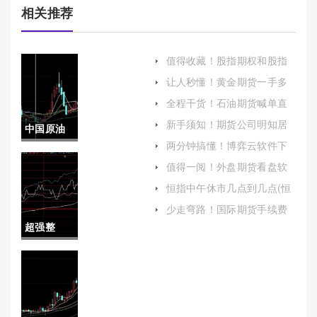
相关推荐
值得收藏！股指期权和股指
期货(金融衍生品市场的双璧)
让人秒懂！黄金期货一手多
少钱(全面解析与投资指南)
全程干货！石油期货喊单直
播室（洞悉市场脉搏，把握
新手须知！期货公司明知居
中国原油
投资先机）
间喊单（提升自身的投资能
两分钟搞懂！博弈云软件下
力和风险意识）
的交易规
载（全面解析博弈云软件下
值得一阅！外盘期货看盘软
载与使用）
件(投资利器的全面解析)
则是(中国
恒指中午休市几点到几点(恒
指中午停盘吗)
原油的交
少走弯路！国际期货手续费
高（及时调整交易策略）
超强整
易规则是
理！期货
什么)
在线语音
实盘喊单