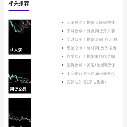
相关推荐
归纳总结！期货直播间在线
喊单EIA(揭秘交易策略与实
干货收藏！外盘期货开户要
战技巧)
什么条件(外盘开户哪家期货
学以致用！期货居间 熟人 喊
最好)
单(为投资者提供了便利和支
经验之谈！格林期货(为读者
让人羡
持)
提供一个全面而深入的理解)
颇受欢迎！期货股指指导喊
慕！股指
单直播间(股指期货入门知识)
值得收藏！盈透纳指期货保
证金（帮助投资者更好地进
期货 保证
工商银行国际原油份额多少
行交易决策）
(工商银行国际原油份额多少
金(为投资
卖原油的官(原油售卖)
钱)
期货交易
者提供了
参数(期货
杠杆效应
交易参数
以放大收
怎么调整)
益)