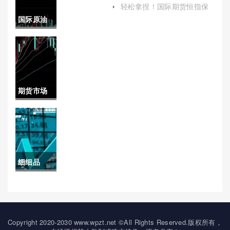
情（综合运用技术分析和基
种类有哪
轻松拿捏！国际期货恒指保
本面分析方法）
证金（帮助投资者更好地理
国际原油
些)
解和运用这一重要概念）
期货指标
分析(国际
原油期货
期货市场
指数)
工业品板
块代码(期
货市场工
细细品
业品板块
读！国内
代码是多
期货个人
少)
期货手续
Copyright 2020-2030 www.wpzt.net ©All Rights Reserved.版权所有，