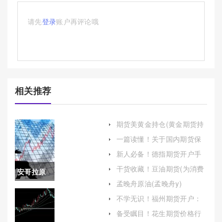
请先
登录
账户再评论哦
相关推荐
期货美黄金持仓(黄金期货持
仓量)
一篇读懂！关于国内期货保
证金（帮助读者全面理解这
新人必备！德指期货开户手
一关键概念）
续费（帮助投资者做出明智
干货收藏！豆油期货(为消费
安哥拉原
的决策）
者和投资者提供了对冲风险
孟晚舟原油(孟晚舟y)
的工具)
油种类(安
不学无识！福州期货开户：
详细步骤与注意事项
哥拉原油
备受瞩目！花生期货价格行