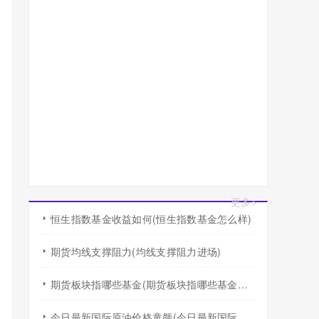
更多>
恒生指数基金收益如何(恒生指数基金怎么样)
期货均线支撑阻力(均线支撑阻力进场)
期货板块指哪些基金(期货板块指哪些基金行业)
今日最新国际原油价格童颜(今日最新国际原油价格查询)