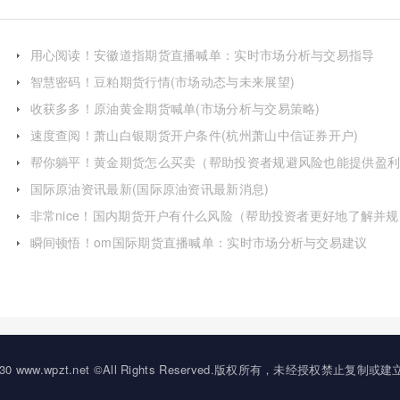
用心阅读！安徽道指期货直播喊单：实时市场分析与交易指导
智慧密码！豆粕期货行情(市场动态与未来展望)
收获多多！原油黄金期货喊单(市场分析与交易策略)
速度查阅！萧山白银期货开户条件(杭州萧山中信证券开户)
帮你躺平！黄金期货怎么买卖（帮助投资者规避风险也能提供盈
机会）
国际原油资讯最新(国际原油资讯最新消息)
非常nice！国内期货开户有什么风险（帮助投资者更好地了解并规
避这些风险）
瞬间顿悟！om国际期货直播喊单：实时市场分析与交易建议
20-2030 www.wpzt.net ©All Rights Reserved.版权所有，未经授权禁止