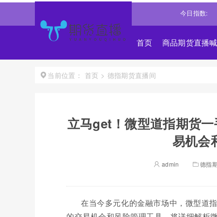
数
25668.031
0.540%↑
道琼斯
54036.9297
0.28%↑
今日指数:
纳斯达
首页
商品期货直播
首页
>
德指期货直播间
当前位置：
立马get！微型道指期货
易机会
admin
德指
在当今多元化的金融市场中，微型道
的交易机会和风险管理工具。将详细解析