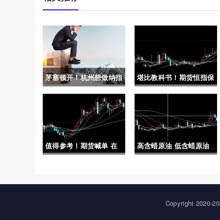
茅塞顿开！杭州想做纳指
堪比教科书！期货恒指保
期货手续费（提前了解相
证金（及时调整自己的交
关信息非常重要）
易策略和风险管理措施）
值得参考！期货喊单 在
高含蜡原油 低含蜡原油
线直播eia(实时市场分析
(高含蜡原油低含蜡原油
与交易指导)
的区别)
Copyright 20