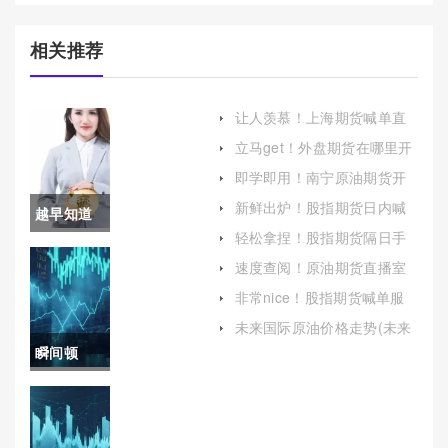
相关推荐
让人羡慕！上海期货喊单直
播(投资者的指南针)
立马get！外盘期货在哪里开
户好(帮助投资者更好地了解
即学即用！南宁原油期货开
这一投资方式)
户保证金（为您提供指导和
新鲜出炉！股指期货日内喊
越早知道
建议）
单(期货交易市场喊价)
轻松拿捏！股指期货隔日手
越好！深
续费（详细阐述股指期货隔
速度查阅！原油期货直播室
日手续费的相关信息）
国际期货直播室黄金期货(实
圳期货开
非常nice！股指期货喊单服
时洞察与互动交流的金融前
务哪个好（帮助投资者把握
沿)
户(详细步
未来国际原油价格走势(未来
市场机会）
国际原油价格走势图)
瞬间顿
骤与注意
悟！期货
事项)
原油最新