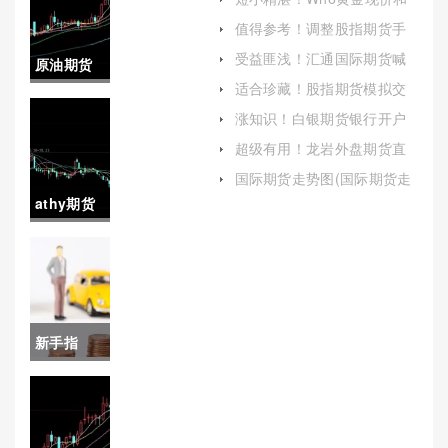
这一市场)
期货价格(期货现价是每吨价
值得参考！调整股指期货手
格吗)
续费(调整期货手续费需要哪
受益匪浅！汇通国际期货喊
原油期货
些条件)
单：专业指导助力投资成功
适合珍藏！股指期货模拟交
走高吗(原
易软件(新手入门与高手进阶
涨知识！白银期货银行开户
的桥梁)
(白银期货怎么开户流程)
油期货会
超级有用！龙岩外盘期货直
播间喊单：专业指导与风险
跌到哪里)
国际期货走势图(国际期货走
解析
势图实时行情)
athy期货
(期货atr)
新手指
南！石油
期货喊单