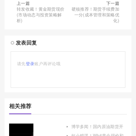
上一篇
下一篇
转发收藏！黄金期货现价
硬核推荐！期货手续费加
(市场动态与投资策略解
一分(成本管理和策略优
析)
化)
发表回复
请先
登录
账户再评论哦
相关推荐
博学多闻！国内原油期货开
户流程(帮助投资者顺利进入
短小精湛！Wh6黄金现价和