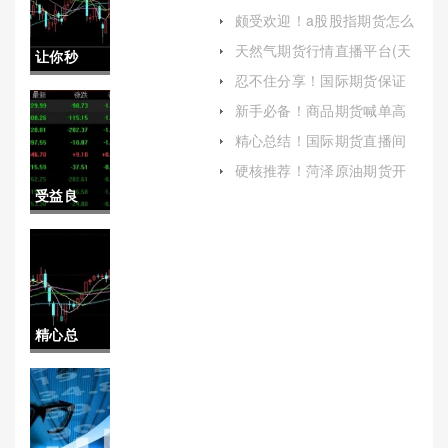
原油期货市场现在怎样)
颇受欢迎！a股股指期货怎么
开通(股票市场价格)
天然气期货行情直播平台(天
让你秒
然气期货行情直播平台有哪
忍不住分享！国际期货保证
些)
懂！国内
金怎么交易（为投资者提供
新手必备！商品期货喊单高
更加安全和便捷的交易环
手：揭秘市场制胜之道
期货交易
境）
精心总结！国际期货直播间
喊单(巨星财经期货直播间)
手续费
硬核推荐！菏泽原油期货开
户手续费（帮助投资者做出
受益良
（帮助投
更为明智的决策）
多！期货
资者更好
蜡烛图怎
地了解和
么看(市场
控制交易
精心总
动态)
成本）
结！股指
期货手续