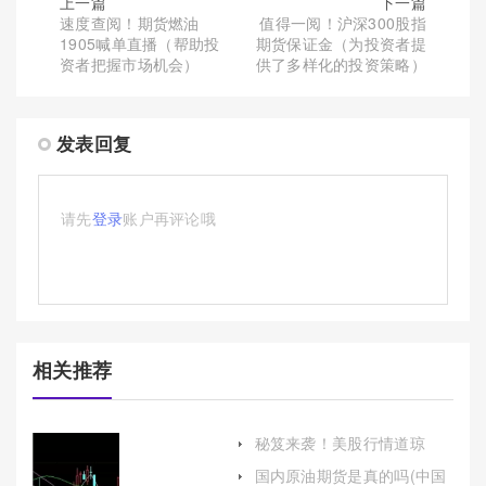
上一篇
下一篇
速度查阅！期货燃油
值得一阅！沪深300股指
1905喊单直播（帮助投
期货保证金（为投资者提
资者把握市场机会）
供了多样化的投资策略）
发表回复
请先
登录
账户再评论哦
相关推荐
秘笈来袭！美股行情道琼
斯：市场波动与未来展望
国内原油期货是真的吗(中国