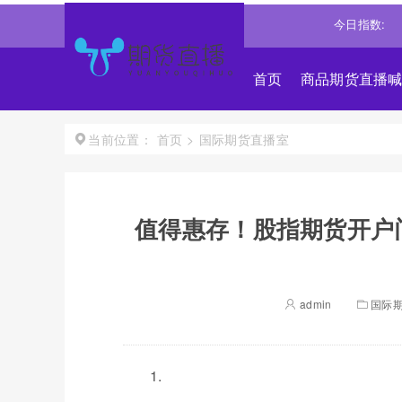
斯
53885.1016
-0.85%↓
纳斯达克
26348.3522
-0.06%↓
今日指数:
标普
首页
商品期货直播
首页
>
国际期货直播室
当前位置：
值得惠存！股指期货开户
admin
国际
1.