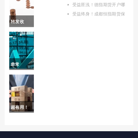
好吗(帮助投资者更好地理解
白银期货
受益匪浅！德指期货开户哪
和利用这一工具)
个平台(德指期货交易软件下
开户（充
受益终身！成都恒指期货保
载)
证金(恒生指数期货一手多少
转发收
分了解白
保证金)
藏！芒果
银市场的
直播期货
基本运作
喊单(投资
机制和市
非常
新视角与
场波动情
nice！今
风险解析)
况）
日焦煤期
货喊单直
超有用！
播行情(焦
国际期货
煤市场动
黄金多空
态与投资