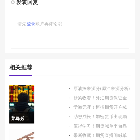
发表回复
请先
登录
账户再评论哦
相关推荐
原油按来源分(原油来源分析)
赶紧收着！外汇期货保证金
（理解与应用）
学海无涯！恒指期货开户喊
单(提供全面而实用的指导)
助您成长！加密货币出现崩
菜鸟必
盘式行情：原因、影响与未
值得学习！期货喊单平台靠
来展望
囤！外汇
谱吗(期货喊单群骗局)
果断收藏！期货直播间喊单