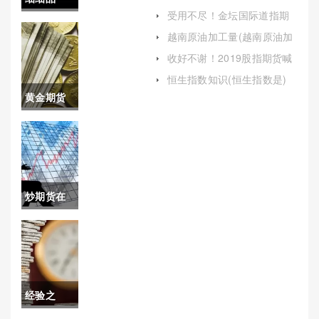
受用不尽！金坛国际道指期
读！苍南
货手续费（了解并合理控制
越南原油加工量(越南原油加
手续费至关重要）
工量是多少)
财经期货
收好不谢！2019股指期货喊
单(市场动态与投资策略)
喊单(苍南
恒生指数知识(恒生指数是)
黄金期货
财经期货
一手保证
直播间)
金是多少
(黄金期货
炒期货在
一手保证
哪开户(炒
金是多少
期货开户
钱)
条件是什
经验之
么需要多