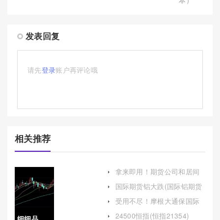
本）
发表回复
请先
登录
账户再评论哦
相关推荐
拿来即用！期货公司和居间
人能喊单吗(期货公司对居间
国际期货铝大跌(国际铝期货
人有监管责任吗)
暴涨)
受用不尽！摩根大通保国际
期货喊单：专业指导与风险
24500恒指(恒指21354)
细细品
防范