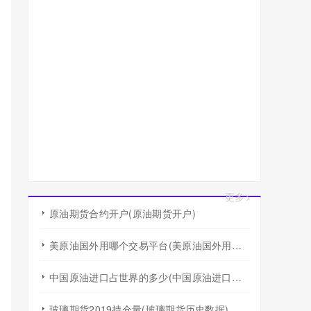
更多>
原油期货合约开户(原油期货开户)
美原油国外用哪个交易平台(美原油国外用哪个交易平台好)
中国原油进口占世界的多少(中国原油进口占世界的多少比例)
玻璃期货2019持仓量(玻璃期货历史数据)