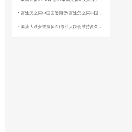
富途怎么买中国国债期货(富途怎么买中国国债期货交易)
原油大跌会维持多久(原油大跌会维持多久的价值)