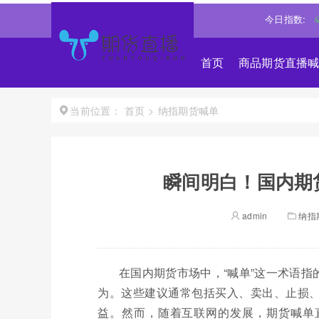
指数
25530.279
-1.488%↓
道琼斯
53885.1016
-0.85%↓
今日指数:
纳
首页
商品期货直播
首页
>
纳指期货喊单
当前位置：
瞬间明白！国内期
admin
纳指
在国内期货市场中，“喊单”这一术语
为。这些建议通常包括买入、卖出、止损
益。然而，随着互联网的发展，期货喊单