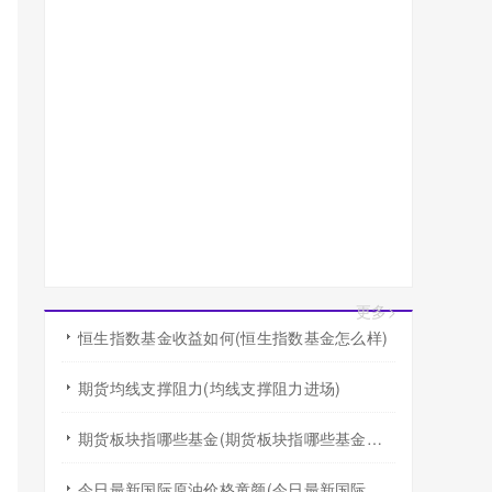
更多>
恒生指数基金收益如何(恒生指数基金怎么样)
期货均线支撑阻力(均线支撑阻力进场)
期货板块指哪些基金(期货板块指哪些基金行业)
今日最新国际原油价格童颜(今日最新国际原油价格查询)