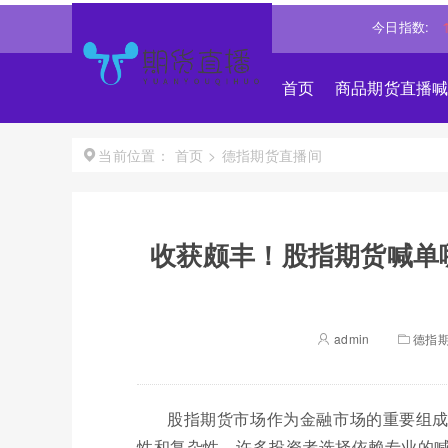
琼斯
54036.9297
0.28%↑
纳斯达克
26690.6150
1.30%↑
今日指数:
标
首页
商品期货直播
首页
>
德指期货直播间
当前位置：
收获颇丰！股指期货喊单
admin
德指
股指期货市场作为金融市场的重要组
性和复杂性，许多投资者选择依赖专业的