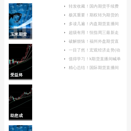
转发收藏！国内期货手续费
每日(国内期货交易手续费一
极其重要！期权转为期货的
般是多少)
条件(期权转为期货的条件是
多读几遍！内盘期货直播间
什么)
在线喊单(内盘期货直播间合
超级有用！恒指周三最新走
玉米期货
法吗)
势(恒指走势行情)
破解烦恼！福州外盘期货直
会震荡吗
播间喊单(外盘期货直播平台)
一目了然！宏观经济走势(动
力转换与质量提升)
(玉米期货
值得学习！k期货直播间喊单
(为投资者提供全面而深入的
会爆仓吗)
精心总结！国际期货直播间
了解)
喊单(巨星财经期货直播间)
受益终
身！国际
期货正规
手续费(国
助您成
际期货入
长！上海
门要多少