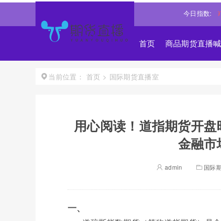
↓
道琼斯
54240.8008
-0.20%↓
纳斯达克
26430.8997
今日指数:
0.26
首页
商品期货直播
首页
>
国际期货直播室
当前位置：
用心阅读！道指期货开盘
金融市
admin
国际
一、