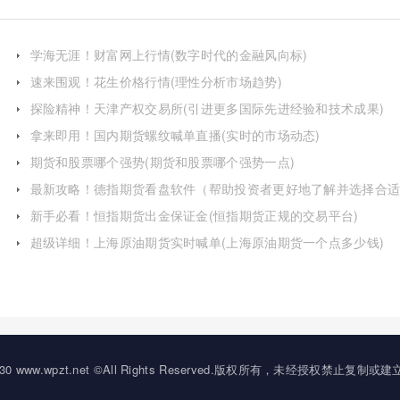
学海无涯！财富网上行情(数字时代的金融风向标)
速来围观！花生价格行情(理性分析市场趋势)
探险精神！天津产权交易所(引进更多国际先进经验和技术成果)
拿来即用！国内期货螺纹喊单直播(实时的市场动态)
期货和股票哪个强势(期货和股票哪个强势一点)
最新攻略！德指期货看盘软件（帮助投资者更好地了解并选择合
的工具）
新手必看！恒指期货出金保证金(恒指期货正规的交易平台)
超级详细！上海原油期货实时喊单(上海原油期货一个点多少钱)
20-2030 www.wpzt.net ©All Rights Reserved.版权所有，未经授权禁止