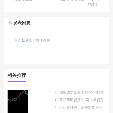
指南）
发表回复
请先
登录
账户再评论哦
相关推荐
期货成交量放大持仓不变(期
货成交量放大持仓不变怎么
互联网期货开户(网上期货开
回事)
户)
堪比教科书！正规期货居间
喊单(期货居间喊单违法吗)