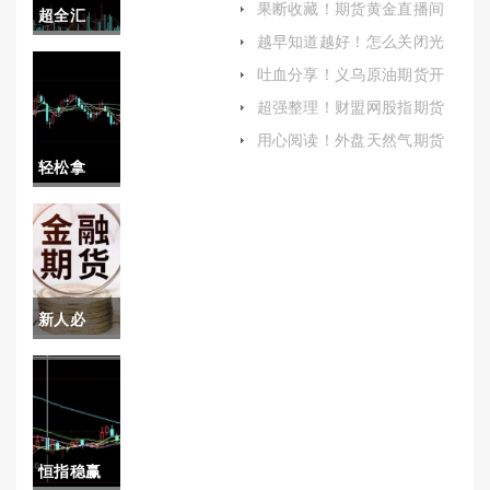
果断收藏！期货黄金直播间
超全汇
喊单：揭秘金融投资的隐秘
越早知道越好！怎么关闭光
角落
总！期货
大期货短信(光大期货怎么注
吐血分享！义乌原油期货开
销)
户保证金(义乌期货开户怎么
喊单直播
超强整理！财盟网股指期货
选)
喊单(投资的新趋势与挑战)
室金融直
用心阅读！外盘天然气期货
开户（根据市场变化及时调
轻松拿
播室(期货
整交易策略）
捏！期货
喊单直播
交易系统
室)
大全(实践
新人必
中不断优
备！棉花
化和调整)
期货实时
行情(新疆
恒指稳赢
棉花期货