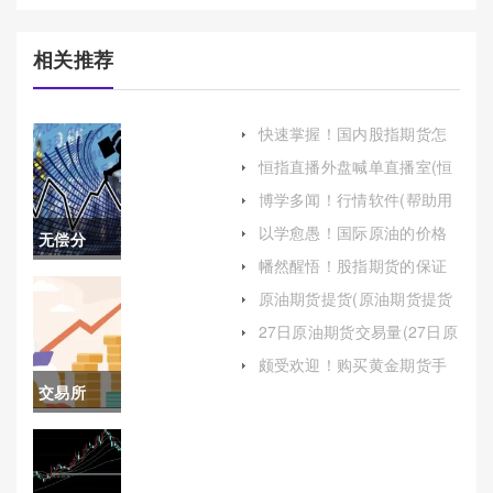
相关推荐
快速掌握！国内股指期货怎
么交易（提供国内外多种金
恒指直播外盘喊单直播室(恒
融产品的实时行情和交易服
指在线喊单直播)
务）
博学多闻！行情软件(帮助用
户全面掌握市场动态)
以学愈愚！国际原油的价格
无偿分
走势图(国际原油价格走势图)
幡然醒悟！股指期货的保证
享！国内
金比例(为投资者提供一个安
原油期货提货(原油期货提货
全、高效的交易环境)
时间)
的期货手
27日原油期货交易量(27日原
油期货交易量是多少)
续费(国内
颇受欢迎！购买黄金期货手
续费(购买黄金期货手续费多
交易所
的期货手
少)
2018休市
续费怎么
(2021交易
算)