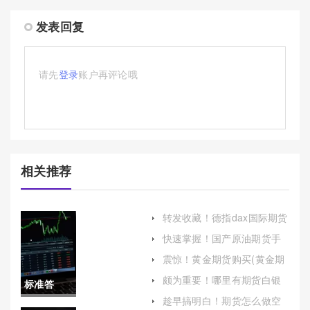
发表回复
请先
登录
账户再评论哦
相关推荐
转发收藏！德指dax国际期货
手续费多少钱（提高投资收
快速掌握！国产原油期货手
益具有重要意义）
续费(提供不同的手续费优惠
震惊！黄金期货购买(黄金期
政策)
货购买渠道)
颇为重要！哪里有期货白银
标准答
喊单直播(提供最佳的交易策
趁早搞明白！期货怎么做空
略)