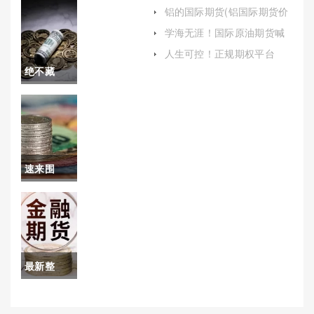
案！天津
做多(交易计划和止损原则)
铝的国际期货(铝国际期货价
格)
期货开户
学海无涯！国际原油期货喊
单直播室(原油喊单直播eia原
(帮助投资
人生可控！正规期权平台
油现货直播间)
（帮助您在纷繁复杂的市场
绝不藏
者顺利进
中做出明智选择）
拙！美国
入期货市
三大指数
场)
实时行情
速来围
(全球投资
观！恒指
者密切关
期货保证
注的重要
金不足
市场指标)
最新整
（原因、
理！美原
影响与应