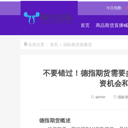
1
0.83%↑
沪深300
4689.9581
0.83%↑
恒生指数
今日指数:
25546.889
首页
商品期货直播
首页
>
国际期货直播室
当前位置：
不要错过！德指期货需要
资机会
admin
国际
德指期货概述