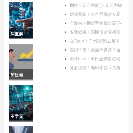
期货三元乙丙胶(三元乙丙橡
胶期货)
豁然开朗！农产品现货交易
(电子农产品现货交易)
宁波兴业期货手续费过高(兴
业期货手续费很贵)
备受瞩目！国际期货直播室
深度解
面粉喊单(实时指导与市场分
立马get！广州期货(立足羊
析)
析！国际
城，面向世界)
实用干货！原油外盘开平台
(全面解析与指南)
期货之星
非常nice！今日焦煤期货喊
单直播行情(焦煤市场动态与
喊单直播
务必搞懂！咖啡期货（为价
投资策略)
格波动提供了规避风险的工
简短精
室(为投资
具）
辟！棉花
者提供全
2205期货
面和准确
(市场分析
的信息)
不学无
与展望)
识！国际