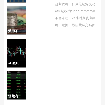
台(德指期货交易时间)
赶紧收着！什么是期货交易
多！美精
(什么是期货交易保证金)
atm期权的alpha(atmotm期
权)
铜一个点
不容错过！24小时期货直播
间喊单（实时指导，助力投
多少钱(更
绝不藏拙！最新黄金交易价
资决策）
格（为投资者提供有价值的
受用不
好地应对
参考信息）
尽！股指
市场波动
期货如何
并实现投
网上开户
资目标)
学海无
(股指期货
涯！国际
怎么开通
期货手续
需要多少
费套利：
资金)
憬然有
解析与应
悟！eia的