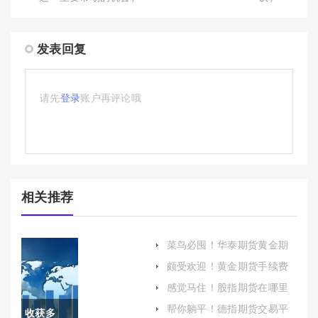
发表回复
请先
登录
账户再评论哦
相关推荐
菜鸟必囤！华泰期货黄金期
货手续费（深入解析华泰期
颇受欢迎！黄金期货手续费
货黄金期货交易成本）
是多少(黄金期货交易手续费)
感觉马住！股指期货在哪里
开户（充分了解市场规则和
帮你躺平！德指期货交易平
收获多
风险）