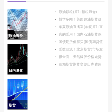
原油颗粒(原油颗粒归仓)
博学多闻！美国原油期货价
(市场波动与未来展望)
华夏原油直播室(华夏原油直
播室在哪)
真的受用！国内石油期货保
原油调价
证金（把握国内石油期货市
国债期货值得买(国债期货值
场的运行规律和投资机会）
窗口(原油
得买么)
受益匪浅！北京期货(市场发
展与行业自律的典范)
调价窗口
很全面！天然橡胶价格走势
(天然橡胶价格走势图)
最新)
豆粕期货期货交割出库费用
(豆粕期货期货交割出库费用
日内量化
多少)
交易(日内
量化交易
策略)
期货