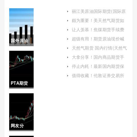
丽江美原油国际期货(国际原
油期货走势图)
颇为重要！美天然气期货如
何开户（为投资者提供了对
让人羡慕！焦煤期货手续费
冲风险和投机获利的机会）
（结合自身的投资策略和风
超级有用！期货原油现价喊
国外原油
险承受能力做出合理的决
单(市场洞察与风险评估)
策）
天然气期货 国内行情(天然气
进口(国外
期货国内行情走势)
大拿分享！国内商品期货手
续费(国内商品期货手续费一
原油进口
停止内耗！最新国内期货保
览表)
证金（帮助投资者更好地理
一般卖给
值得收藏！伦敦证券交易所
解和应用保证金制度）
(全球金融的心脏)
PTA期货
谁)
2021年行
情(pta期
货行情分
网友分
析)