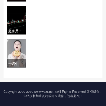
与投资策
指期货交易）
读！国内
略的风向
期货开户
标)
条件有哪
超有用！
些（详细
尿素行
介绍国内
情：市场
期货开户
动态与未
的条件及
一语中
来趋势分
其带来的
的！三明
析
优势）
原油期货
开户保证
Copyright 2020-2030 www.wpzt.net ©All Rights Reserved.版权所有，
未经授权禁止复制或建立镜像，违者必究！
金(原油期