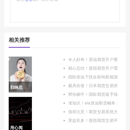
相关推荐
令人好奇！原油期货开户要
多少钱（以便更好地控制交
精心总结！股指期货开户需
易成本和风险）
要什么条件(股指期货怎么开
国际原油下跌会影响新能源
户期货投资)
(国际原油下跌会影响新能源
极具价值！日本期货交易所
归纳总
吗)
哪一年成立(日本期货交易所
帮你躺平！国际期货返手续
哪一年成立的)
结！股指
费（帮助投资者降低交易成
涨知识！eia原油期货喊单：
本）
揭秘原油市场投资策略
期货持仓
值得注意！期货交易系统大
全（制定合理的风险管理策
(市场情绪
受益良多！股指期货交易平
略以降低投资风险）
台（帮助大家更好地参与股
用心阅